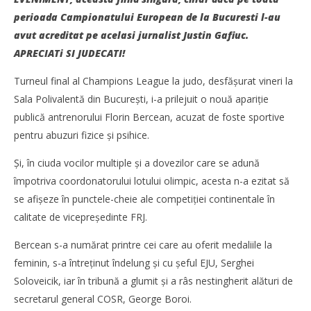
perioada Campionatului European de la Bucuresti l-au
avut acreditat pe acelasi jurnalist Justin Gafiuc.
APRECIATi SI JUDECATI!
Turneul final al Champions League la judo, desfășurat vineri la
Sala Polivalentă din București, i-a prilejuit o nouă apariție
publică antrenorului Florin Bercean, acuzat de foste sportive
NOW VIEWING
pentru abuzuri fizice și psihice.
GALERIE FOTO Cui îi pasă de victime? Distracție între
FR 
Și, în ciuda vocilor multiple și a dovezilor care se adună
acuzatul Florin Bercean și judecătorul Boroi la
Pl
turneul Champions League la judo
împotriva coordonatorului lotului olimpic, acesta n-a ezitat să
17
ian
17
se afișeze în punctele-cheie ale competiției continentale în
202
ianuarie
Ju
calitate de vicepreședinte FRJ.
2021
JudoStiri
Bercean s-a numărat printre cei care au oferit medaliile la
feminin, s-a întreținut îndelung și cu șeful EJU, Serghei
Soloveicik, iar în tribună a glumit și a râs nestingherit alături de
secretarul general COSR, George Boroi.