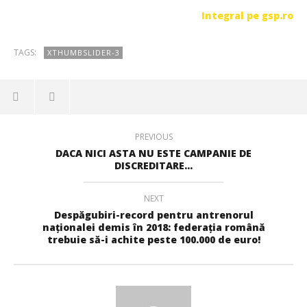
Integral pe gsp.ro
TAGS:
XTHUMBSLIDER-3
PREVIOUS
DACA NICI ASTA NU ESTE CAMPANIE DE
DISCREDITARE...
NEXT
Despăgubiri-record pentru antrenorul
naționalei demis în 2018: federația română
trebuie să-i achite peste 100.000 de euro!