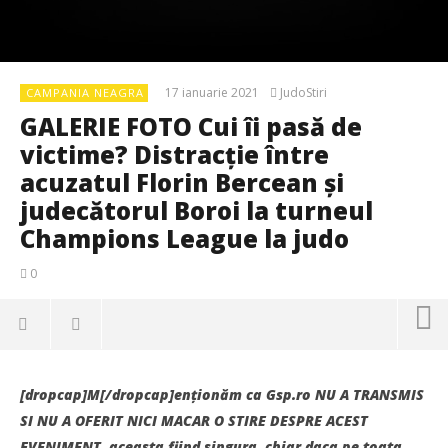
17 ianuarie 2021
JudoStiri
CAMPANIA NEAGRA
GALERIE FOTO Cui îi pasă de
victime? Distracție între
acuzatul Florin Bercean și
judecătorul Boroi la turneul
Champions League la judo
0
[dropcap]M[/dropcap]enţionăm ca Gsp.ro NU A TRANSMIS
SI NU A OFERIT NICI MACAR O STIRE DESPRE ACEST
EVENIMENT, aceasta fiind singura, chiar daca pe toata