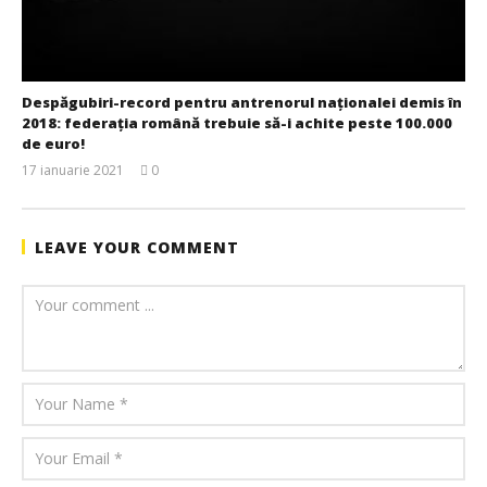
Despăgubiri-record pentru antrenorul naționalei demis în
2018: federația română trebuie să-i achite peste 100.000
de euro!
17 ianuarie 2021
0
JudoStiri
LEAVE YOUR COMMENT