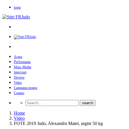
login
Acasa
Performanta
Mass-Media
Interviuri
Diverse
Video
Campania neagra
Contact
Home
Video
FOTE 2019 Judo, Alexandru Matei, argint 50 kg