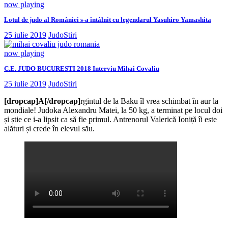
now playing
Lotul de judo al României s-a întâlnit cu legendarul Yasuhiro Yamashita
25 iulie 2019
JudoStiri
now playing
C.E. JUDO BUCURESTI 2018 Interviu Mihai Covaliu
25 iulie 2019
JudoStiri
[dropcap]A[/dropcap]
rgintul de la Baku îl vrea schimbat în aur la
mondiale! Judoka Alexandru Matei, la 50 kg, a terminat pe locul doi
și știe ce i-a lipsit ca să fie primul. Antrenorul Valerică Ioniță îi este
alături și crede în elevul său.