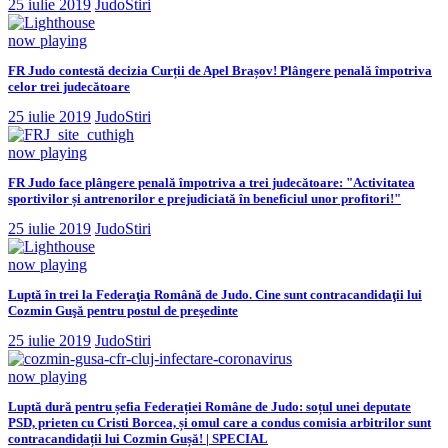
25 iulie 2019
JudoStiri
now playing
FR Judo contestă decizia Curții de Apel Brașov! Plângere penală împotriva
celor trei judecătoare
25 iulie 2019
JudoStiri
now playing
FR Judo face plângere penală împotriva a trei judecătoare: "Activitatea
sportivilor și antrenorilor e prejudiciată în beneficiul unor profitori!"
25 iulie 2019
JudoStiri
now playing
Luptă în trei la Federaţia Română de Judo. Cine sunt contracandidaţii lui
Cozmin Guşă pentru postul de preşedinte
25 iulie 2019
JudoStiri
now playing
Luptă dură pentru șefia Federației Române de Judo: soțul unei deputate
PSD, prieten cu Cristi Borcea, și omul care a condus comisia arbitrilor sunt
contracandidații lui Cozmin Gușă! | SPECIAL