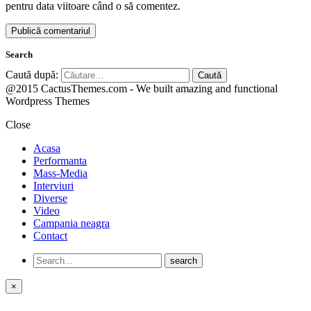
pentru data viitoare când o să comentez.
Search
Caută după:
@2015 CactusThemes.com - We built amazing and functional
Wordpress Themes
Close
Acasa
Performanta
Mass-Media
Interviuri
Diverse
Video
Campania neagra
Contact
×