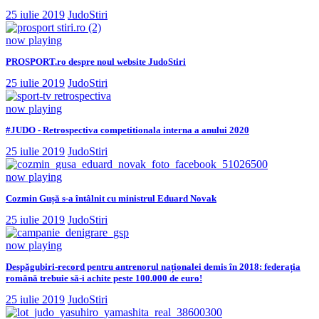
25 iulie 2019
JudoStiri
now playing
PROSPORT.ro despre noul website JudoStiri
25 iulie 2019
JudoStiri
now playing
#JUDO - Retrospectiva competitionala interna a anului 2020
25 iulie 2019
JudoStiri
now playing
Cozmin Gușă s-a întâlnit cu ministrul Eduard Novak
25 iulie 2019
JudoStiri
now playing
Despăgubiri-record pentru antrenorul naționalei demis în 2018: federația
română trebuie să-i achite peste 100.000 de euro!
25 iulie 2019
JudoStiri