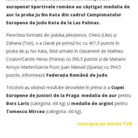
FR 
europene! Sportivele române au câştigat medalia de
Pl
aur la proba Ju No Kata din cadrul Campionatelor
21
iuli
Europene de Judo Kata de la Las Palmas.
201
J
Perechea formată din judoka piteştence, Cheru (Uke) şi
Zaharia (Tori), s-a clasat pe primul loc cu 401,5 puncte în
proba de Ju No Kata, fiind urmate în clasament de Mathieu
Coulon/Carole Heras (Franţa) cu 396,5 puncte şi de Mariano
Arroyo Martin/Garcia Pozo Juan Manuel (Spania) cu 394,5
NOW VIEWING
puncte, informează
Federaţia Română de Judo
.
Alina Cheru şi Alina Zaharia au cucerit medalia de
Tricolorii au obţinut rezultate deosebite în prima zi a
Cupei
AUR la CE de Judo Kata din Spania
Europene de Juniori de la Praga
:
medalia de aur
pentru
21
iulie
Bors Laris
(categoria -66 kg) şi
medalie de argint
pentru
2019
JudoStiri
Tomescu Mircea
(categoria -60 kg).
Intergral pe Stirile TVR