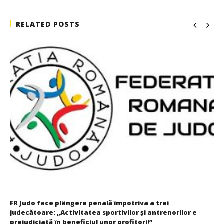
RELATED POSTS
FR Judo face plângere penală împotriva a trei
judecătoare: „Activitatea sportivilor și antrenorilor e
prejudiciată în beneficiul unor profitori!”